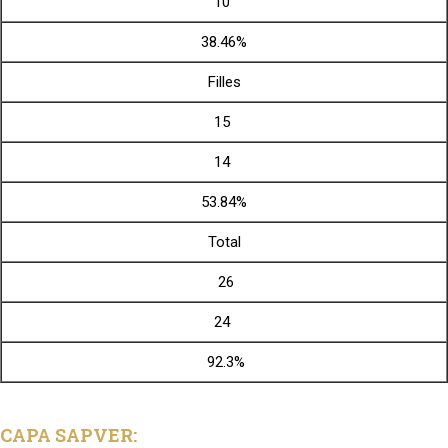
10
38.46%
Filles
15
14
53.84%
Total
26
24
92.3%
CAPA SAPVER: