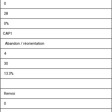
0
28
0%
CAP1
Abandon / réorientation
4
30
13.3%
Renvoi
0